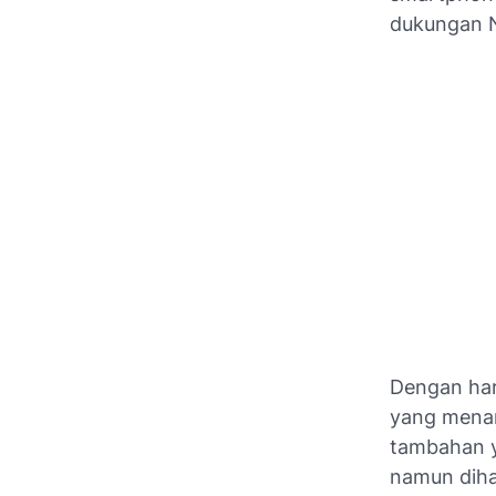
dukungan 
Dengan har
yang menari
tambahan y
namun diha