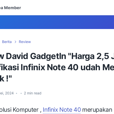
ea Member
Berita
Review
w David GadgetIn "Harga 2,5 
fikasi Infinix Note 40 udah 
 !"
ei, 2024
•
•
2
min read
lusi Komputer ,
Infinix Note 40
merupakan