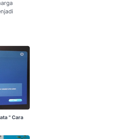
harga
njadi
ata " Cara