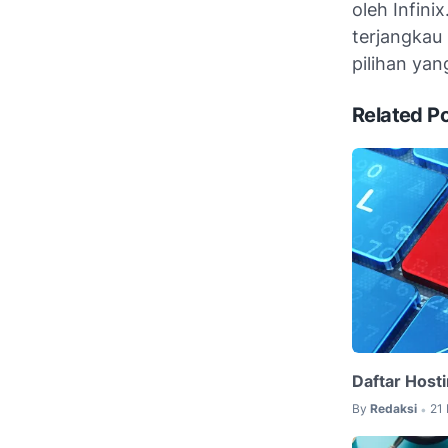
oleh Infin
terjangkau 
pilihan yan
Related P
Daftar Host
By
Redaksi
21
•