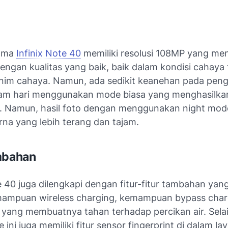
ama
Infinix Note 40
memiliki resolusi 108MP yang me
engan kualitas yang baik, baik dalam kondisi cahaya
im cahaya. Namun, ada sedikit keanehan pada pen
lam hari menggunakan mode biasa yang menghasilka
 Namun, hasil foto dengan menggunakan night mode
na yang lebih terang dan tajam.
mbahan
e 40 juga dilengkapi dengan fitur-fitur tambahan yan
mampuan wireless charging, kemampuan bypass char
 yang membuatnya tahan terhadap percikan air. Selain
ini juga memiliki fitur sensor fingerprint di dalam la