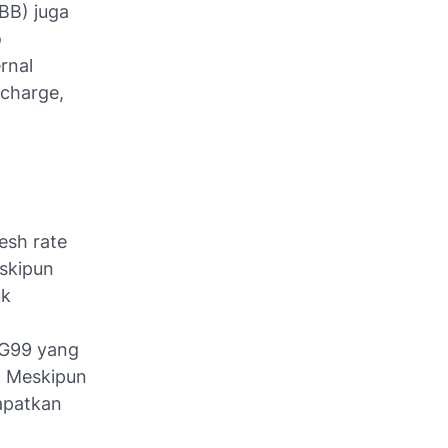
BB) juga
o
rnal
 charge,
esh rate
eskipun
uk
 G99 yang
 Meskipun
dapatkan