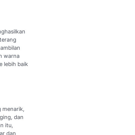
nghasilkan
 terang
gambilan
n warna
 lebih baik
g menarik,
ging, dan
 itu,
yar dan