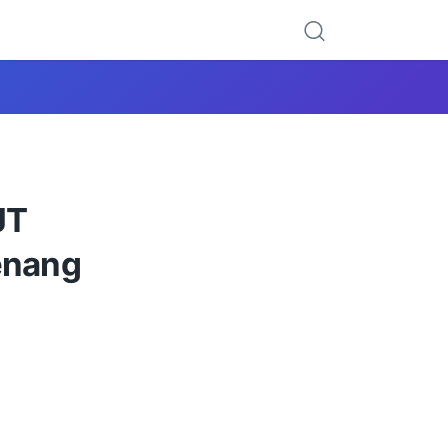
JT
Menang