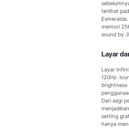
sebelumnya
terlihat p
Esmeralda. 
memori 256
sound by JB
Layar da
Layar Infi
120Hz. Ico
brightness
penggunaan
Dari segi 
menjadika
setting gra
hanya menc