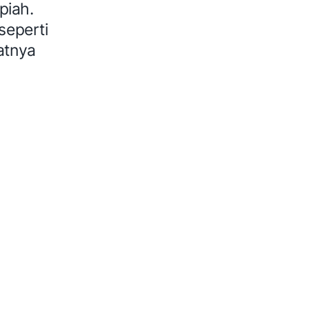
piah.
seperti
atnya