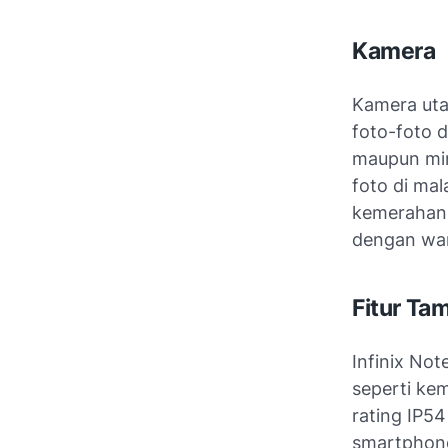
Kamera
Kamera ut
foto-foto d
maupun min
foto di ma
kemerahan.
dengan war
Fitur Ta
Infinix Not
seperti ke
rating IP54
smartphone 